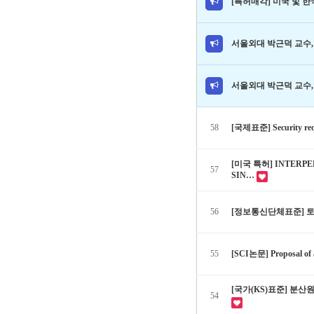
[특허매각] 미국 및 한
서울외대 박근덕 교수
서울외대 박근덕 교수
58
[국제표준] Security requ
[미국 특허] INTERPE
57
SIN…
56
[정보통신단체표준] 
55
[SCI논문] Proposal of
[국가(KS)표준] 분
54