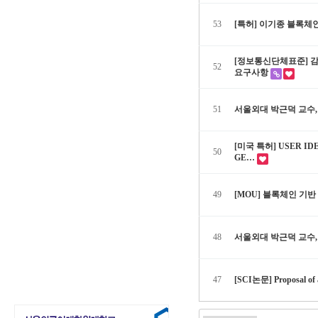
53
[특허] 이기종 블록체
[정보통신단체표준] 감
52
요구사항
51
서울외대 박근덕 교수
[미국 특허] USER ID
50
GE…
49
[MOU] 블록체인 기
48
서울외대 박근덕 교수, 
47
[SCI논문] Proposal of 