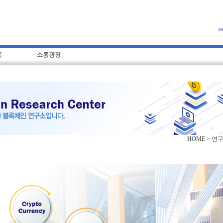
H
동
소통광장
HOME > 연