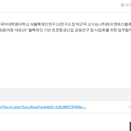
24-0
회
국어대학원대학교 AI블록체인연구소(연구소장 박근덕 교수)는 (주)
에프엔에스벨류
원(윤여웅 대표)과 ‘블록체인 기반 토큰증권산업 공동연구 및 사업화를 위한 업무협
.kr/NewsCenter/News/Read?articleId=A202409270346&t…
7