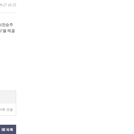
9-27 16:25
(전승주
약’을 체결
10회 연결
목록